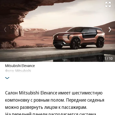
Развернуть на
1
/
10
Mitsubishi Elevance
Фото: Mitsubishi
Салон Mitsubishi Elevance имеет шестиместную
компоновку с ровным полом. Передние сиденья
можно развернуть лицом к пассажирам.
На передней панели располагается система