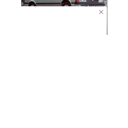
Фото
08.08.2026, 16:32
2K
1 мин.
Лучшие автомобильные фото
недели
Лучшие фотографии 3 — 8 августа 2026 года
Гиперкар Bugatti Destrier, в облике которого есть
множество отсылок к легендарному Type 57, пикап
Ram 1500 Rumble Bee с заводским тюнингом,