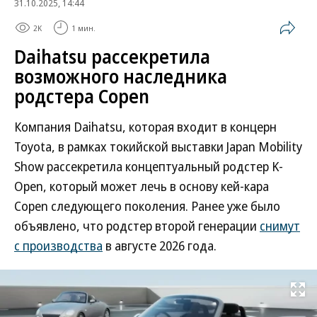
31.10.2025, 14:44
2K
1 мин.
Daihatsu рассекретила
возможного наследника
родстера Copen
Компания Daihatsu, которая входит в концерн
Toyota, в рамках токийской выставки Japan Mobility
Show рассекретила концептуальный родстер K-
Open, который может лечь в основу кей-кара
Copen следующего поколения. Ранее уже было
объявлено, что родстер второй генерации
снимут
с производства
в августе 2026 года.
Развернуть на