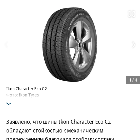
Развернуть на
1
/
4
Ikon Character Eco C2
Фото: Ikon Tyres
Заявлено, что шины Ikon Character Eco C2
обладают стойкостью к механическим
повреждениям благодаря особому составу