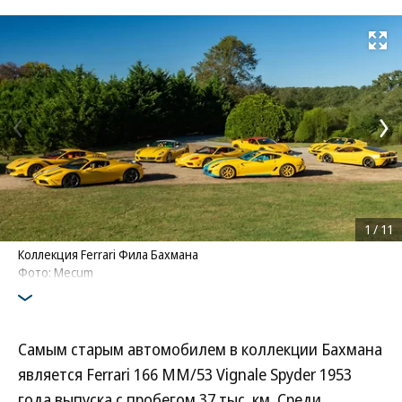
Развернуть на
1
/
11
Коллекция Ferrari Фила Бахмана
Фото: Mecum
Самым старым автомобилем в коллекции Бахмана
является Ferrari 166 MM/53 Vignale Spyder 1953
года выпуска с пробегом 37 тыс. км. Среди