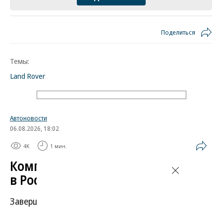
Поделиться
Темы:
Land Rover
Автоновости
06.08.2026, 18:02
4K
1 мин.
Компания Skoda испытала
в России свой автомобиль
Завершился автопробег, организованный
чешским автопроизводителем в поддержку