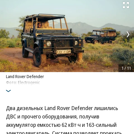
Развернуть на
1
/
11
Land Rover Defender
Фото: Electrogenic
Два дизельных Land Rover Defender лишились
ДВС и прочего оборудования, получив
аккумулятор емкостью 62 кВт·ч и 163-сильный
электродвигатель. Система позволяет проехать