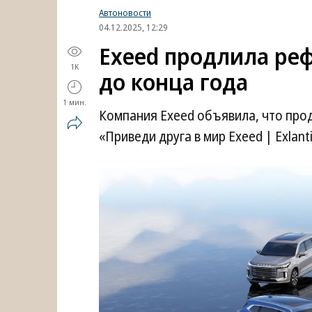
Автоновости
04.12.2025, 12:29
Exeed продлила ре
1K
до конца года
1 мин.
Компания Exeed объявила, что про
«Приведи друга в мир Exeed | Exlant