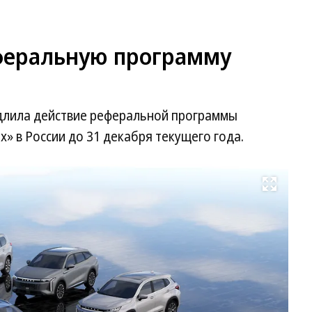
феральную программу
длила действие реферальной программы
ix» в России до 31 декабря текущего года.
Развернуть на весь экран
Ав
Ex
Фо
Ex