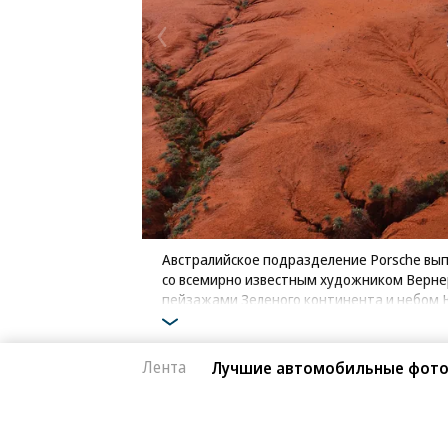
Австралийское подразделение Porsche выпу
со всемирно известным художником Верне
пейзажами Зеленого континента и небом
Фото: Porsche
Лента
Лучшие автомобильные фото