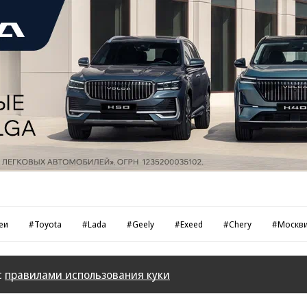
еи
#Toyota
#Lada
#Geely
#Exeed
#Chery
#Москв
с
правилами использования куки