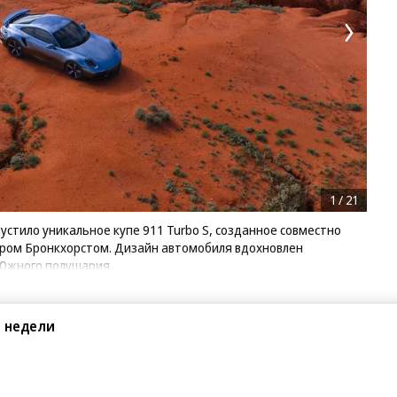
1
/
21
стило уникальное купе 911 Turbo S, созданное совместно
ром Бронкхорстом. Дизайн автомобиля вдохновлен
 Южного полушария
 недели
Поделиться