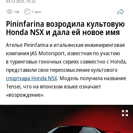
04.12.2025, 16:22
14K
1 мин.
Pininfarina возродила культовую
Honda NSX и дала ей новое имя
Ателье Pininfarina и итальянская инжиниринговая
компания JAS Motorsport, известная по участию
в туринговых гоночных сериях совместно с Honda,
представили свое переосмысление культового
спорткара Honda NSX
. Модель получила название
Tensei, что на японском языке означает
«возрождение».
Развернуть на