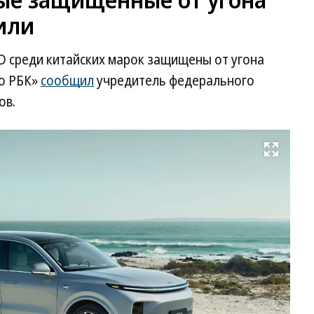
или
BYD среди китайских марок защищены от угона
ио РБК»
сообщил
учредитель федерального
ов.
Развернуть на весь экран
Li
Au
L9
Фо
Li