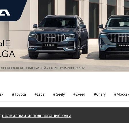
еи
#Toyota
#Lada
#Geely
#Exeed
#Chery
#Москв
с
правилами использования куки