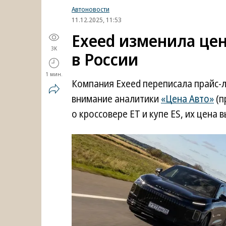
Автоновости
11.12.2025, 11:53
Exeed изменила цен
3K
в России
1 мин.
Компания Exeed переписала прайс-ли
внимание аналитики
«Цена Авто»
(п
о кроссовере ET и купе ES, их цена в