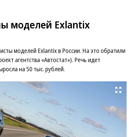
ы моделей Exlantix
сты моделей Exlantix в России. На это обратили
роект агентства «Автостат»). Речь идет
ыросла на 50 тыс. рублей.
Развернуть на весь экран