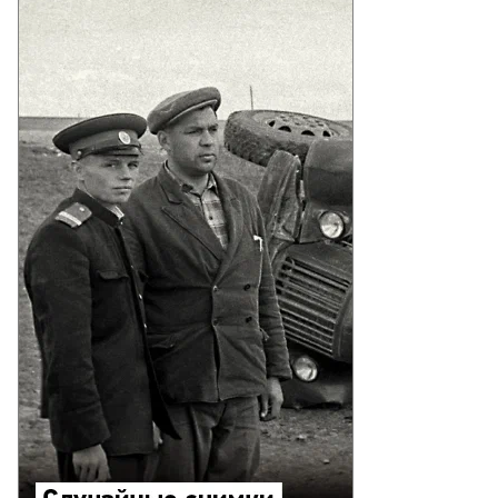
to
то:
xiang