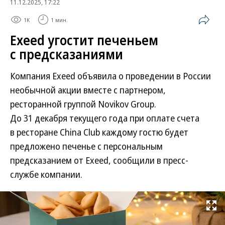
11.12.2025, 17:22
1K
1 мин.
Exeed угостит печеньем
с предсказаниями
Компания Exeed объявила о проведении в России
необычной акции вместе с партнером,
ресторанной группой Novikov Group.
До 31 декабря текущего года при оплате счета
в ресторане China Club каждому гостю будет
предложено печенье с персональным
предсказанием от Exeed, сообщили в пресс-
службе компании.
Развернуть на