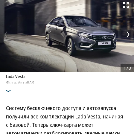
Развернуть на
1
/
3
Lada Vesta
Фото: АвтоВАЗ
Систему бесключевого доступа и автозапуска
получили все комплектации Lada Vesta, начиная
с базовой. Теперь ключ-карта может
автоматически разблокировать дверные замки,