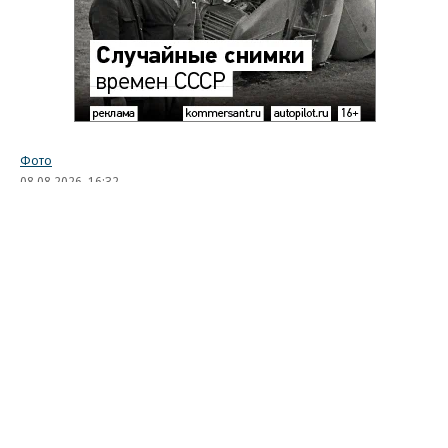
Фото
08.08.2026, 16:32
2K
1 мин.
Лучшие автомобильные фото
недели
Лучшие фотографии 3 — 8 августа 2026 года
Гиперкар Bugatti Destrier, в облике которого есть
множество отсылок к легендарному Type 57, пикап
Ram 1500 Rumble Bee с заводским тюнингом,