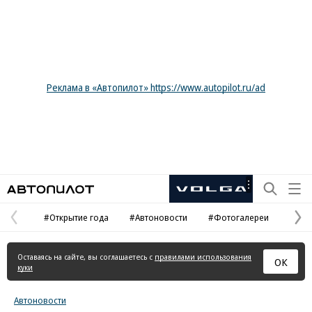
Реклама в «Автопилот» https://www.autopilot.ru/ad
Автопилот
Рекламная
маркировка
#Открытие года
#Автоновости
#Фотогалереи
Предыдущая
С
страница
с
Оставаясь на сайте, вы соглашаетесь с
правилами использования
ОК
куки
Автоновости