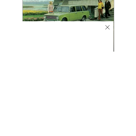
Фото
08.08.2026, 16:32
2K
1 мин.
Лучшие автомобильные фото
недели
Лучшие фотографии 3 — 8 августа 2026 года
Гиперкар Bugatti Destrier, в облике которого есть