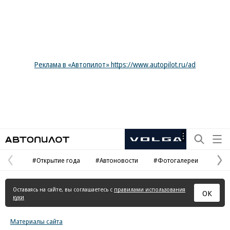
Реклама в «Автопилот» https://www.autopilot.ru/ad
Автопилот
Рекламная
маркировка
#Открытие года
#Автоновости
#Фотогалереи
Предыдущая
С
страница
с
Оставаясь на сайте, вы соглашаетесь с
правилами использования
ОК
куки
Материалы сайта