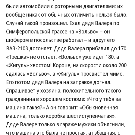
были автомобили с роторными двигателями: их
вообще никак от обычных отличить нельзя было.
Случай такой произошел. Ехал дядя Валера по
Симферопольской трассе на «Вольво» – он
шофером в посольстве работал – и вдруг его
ВАЗ-2103 догоняет. Дядя Валера прибавил до 170.
«Трешка» не отстает. «Вольво» уже идет 180, а
«Жигуль» хвостом! Короче, на скорости около 200
сдалась «Вольво», а «Жигуль» просвистел мимо.
Его потом дядя Валера на заправке догнал.
Спрашивает у хозяина, положительного такого
гражданина в хорошем костюме: «Что у тебя за
машина такая?» А он говорит: «Обыкновенная
машина, только коробка шестиступенчатая».
Дяде Валере только в гараже мужики объяснили,
что машина это была не простая, а гэбэшная, с