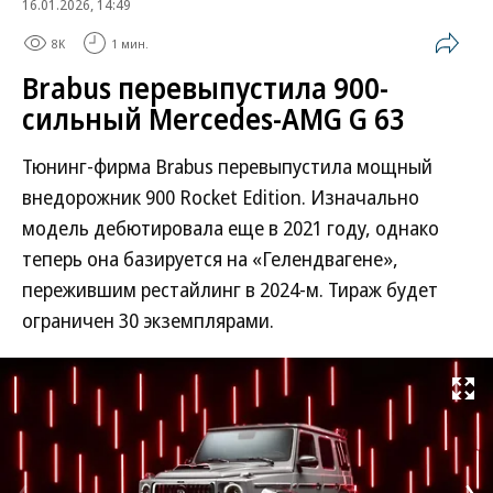
16.01.2026, 14:49
8K
1 мин.
Brabus перевыпустила 900-
сильный Mercedes-AMG G 63
Тюнинг-фирма Brabus перевыпустила мощный
внедорожник 900 Rocket Edition. Изначально
модель дебютировала еще в 2021 году, однако
теперь она базируется на «Гелендвагене»,
пережившим рестайлинг в 2024-м. Тираж будет
ограничен 30 экземплярами.
Развернуть на