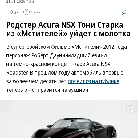
21.01.2026, 13:34
2K
1 мин.
Родстер Acura NSX Тони Старка
из «Мстителей» уйдет с молотка
В супергеройском фильме «Мстители» 2012 года
персонаж Роберт Дауни-младший ездил
на темно-красном концепт-каре Acura NSX
Roadster. В прошлом году автомобиль впервые
за более чем десять лет
появился на публике
,
теперь он отправится на аукцион.
Развернуть на