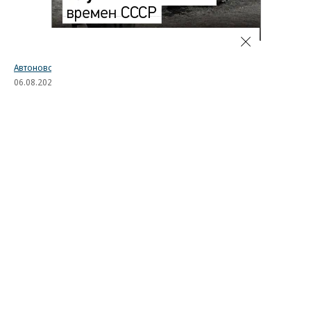
Автоновости
06.08.2026, 18:02
414
1 мин.
Компания Skoda испытала
в России свой автомобиль
Завершился автопробег, организованный
чешским автопроизводителем в поддержку
модели Kylaq. Компактный кроссовер проехал по
маршруту длиной более 19 тыс. километров от
индийского города Пуне до Праги, пройдя через
13 стран: Индию, Непал, Китай, Кыргызстан,