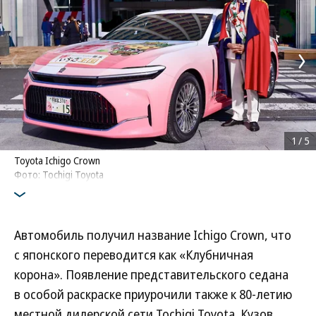
1
/
5
Toyota Ichigo Crown
Фото: Tochigi Toyota
Автомобиль получил название Ichigo Crown, что
с японского переводится как «Клубничная
корона». Появление представительского седана
в особой раскраске приурочили также к 80-летию
местной дилерской сети Tochigi Toyota. Кузов