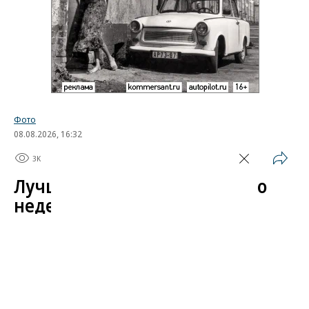
Фото
08.08.2026, 16:32
3K
1 мин.
Лучшие автомобильные фото
недели
Лучшие фотографии 3 — 8 августа 2026 года
Гиперкар Bugatti Destrier, в облике которого есть
множество отсылок к легендарному Type 57, пикап
Ram 1500 Rumble Bee с заводским тюнингом,