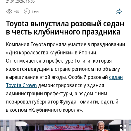
21.01.2026, 16:05
49K
1 мин.
Toyota выпустила розовый седан
в честь клубничного праздника
Компания Toyota приняла участие в праздновании
«Дня королевства клубники» в Японии.
Он отмечается в префектуре Тотиги, которая
является ведущим в стране регионом по объему
выращивания этой ягоды. Особый розовый
седан
Toyota Crown
демонстрировался у здания
администрации префектуры, а рядом с ним
позировал губернатор Фукуда Томиити, одетый
в костюм «Клубничного короля».
Развернуть на