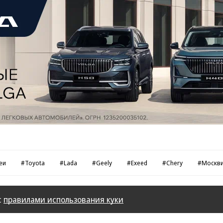
еи
#Toyota
#Lada
#Geely
#Exeed
#Chery
#Москв
с
правилами использования куки