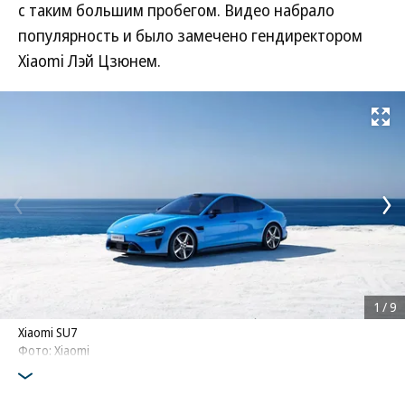
с таким большим пробегом. Видео набрало
популярность и было замечено гендиректором
Xiaomi Лэй Цзюнем.
Развернуть на
1
/
9
Xiaomi SU7
Фото: Xiaomi