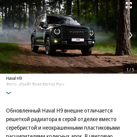
Развернуть на
1
/
5
Haval H9
Фото: «Грейт Волл Мотор Рус»
Обновленный Haval H9 внешне отличается
решеткой радиатора в серой отделке вместо
серебристой и неокрашенными пластиковыми
расширителями колесных арок. В цветовую