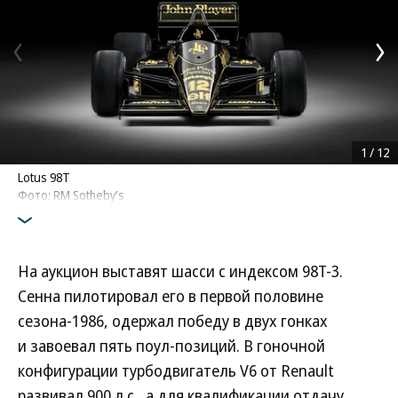
1
/
12
Lotus 98T
Фото: RM Sotheby’s
На аукцион выставят шасси с индексом 98T-3.
Сенна пилотировал его в первой половине
сезона-1986, одержал победу в двух гонках
и завоевал пять поул-позиций. В гоночной
конфигурации турбодвигатель V6 от Renault
развивал 900 л.с., а для квалификации отдачу