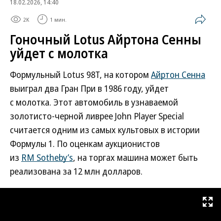
18.02.2026, 14:40
2K
1 мин.
Гоночный Lotus Айртона Сенны
уйдет с молотка
Формульный Lotus 98T, на котором
Айртон Сенна
выиграл два Гран При в 1986 году, уйдет
с молотка. Этот автомобиль в узнаваемой
золотисто-черной ливрее John Player Special
считается одним из самых культовых в истории
Формулы 1. По оценкам аукционистов
из
RM Sotheby’s
, на торгах машина может быть
реализована за 12 млн долларов.
Развернуть на