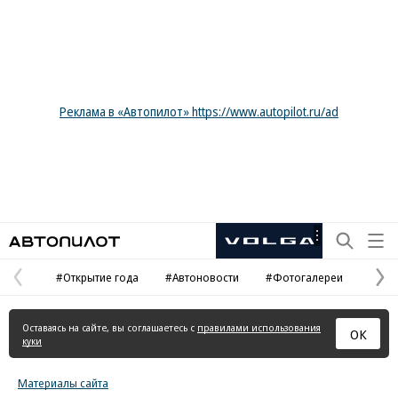
Реклама в «Автопилот» https://www.autopilot.ru/ad
Автопилот
Рекламная
маркировка
#Открытие года
#Автоновости
#Фотогалереи
Предыдущая
С
страница
с
Оставаясь на сайте, вы соглашаетесь с
правилами использования
ОК
куки
Материалы сайта