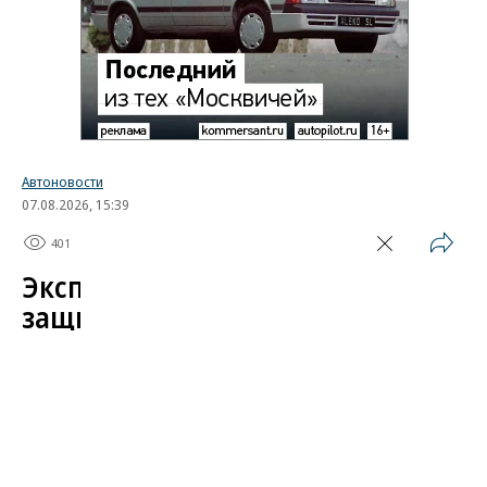
Автоновости
07.08.2026, 15:39
401
1 мин.
Эксперт назвал самые
защищенные от угона
китайские автомобили
Автомобили от Li Auto (Lixiang) и BYD среди
китайских марок защищены от угона лучше всего.
Об этом в эфире «Радио РБК»
сообщил
учредитель федерального сервиса «Угона.нет»