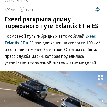
27.02.2026, 15:27
694
1 мин.
Exeed раскрыла длину
тормозного пути Exlantix ET и ES
Тормозной путь гибридных автомобилей
Exeed
Exlantix ET и ES
при движении на скорости 100 км/
ч составляет менее 35 метров. Об этом сообщила
пресс-служба марки, которая поделилась
устройством тормозной системы этих моделей.
Развернуть на