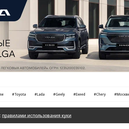
еи
#Toyota
#Lada
#Geely
#Exeed
#Chery
#Москв
с
правилами использования куки