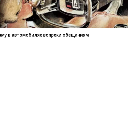
аму в автомобилях вопреки обещаниям
вать рекламу
реки обещаниям
рекламный контент на центральных дисплеях
ижения фильма «Человек-паук: Новый день»
назначенный для управления функциями машины,