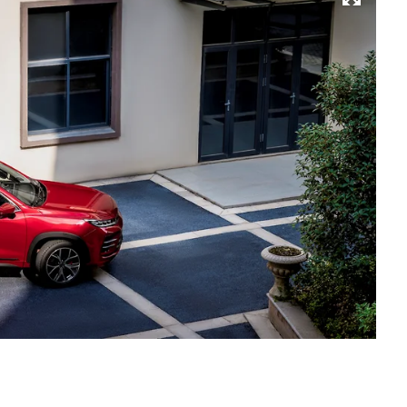
Развернуть на весь экран
Ex
RX
Фо
Ex