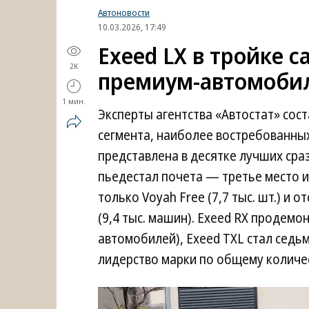
Автоновости
10.03.2026, 17:49
Exeed LX в тройке 
2K
премиум-автомобил
1 мин.
Эксперты агентства «Автостат» сос
сегмента, наиболее востребованных
представлена в десятке лучших сра
пьедестал почета — третье место и 
только Voyah Free (7,7 тыс. шт.) и 
(9,4 тыс. машин). Exeed RX продемо
автомобилей), Exeed TXL стал седьм
лидерство марки по общему количес