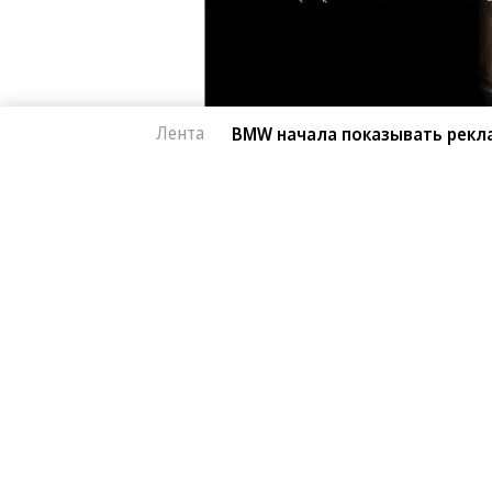
Лента
BMW начала показывать рекл
Автоновости
05.08.2026, 16:16
BMW начала показы
2K
в автомобилях воп
1 мин.
Компания BMW начала показывать 
своих автомобилей в рамках продв
от Sony и Marvel. Интерфейс, пред