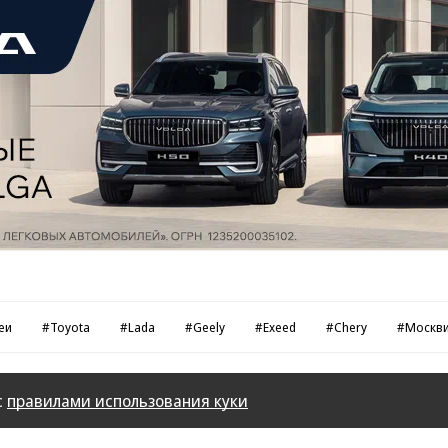
еи
#Toyota
#Lada
#Geely
#Exeed
#Chery
#Москв
с
правилами использования куки