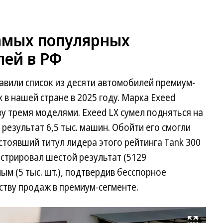
самых популярных
ей в РФ
тавили список из десяти автомобилей премиум-
 в нашей стране в 2025 году. Марка Exeed
зу тремя моделями. Exeed LX сумел подняться на
результат 6,5 тыс. машин. Обойти его смогли
отстоявший титул лидера этого рейтинга Tank 300
нстрировал шестой результат (5129
ым (5 тыс. шт.), подтвердив бесспорное
тву продаж в премиум-сегменте.