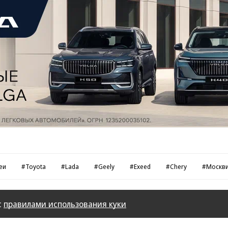
еи
#Toyota
#Lada
#Geely
#Exeed
#Chery
#Москв
с
правилами использования куки