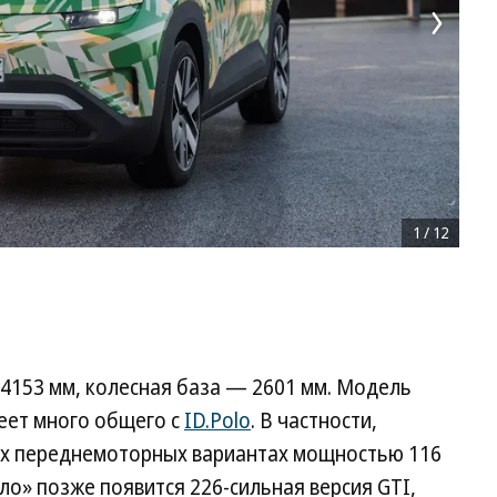
1
/
12
т 4153 мм, колесная база — 2601 мм. Модель
еет много общего с
ID.Polo
. В частности,
рех переднемоторных вариантах мощностью 116
 «Поло» позже появится 226-сильная версия GTI,