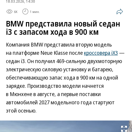
18.03.2026, 14:30
6K
1 мин.
BMW представила новый седан
i3 с запасом хода в 900 км
Компания BMW представила вторую модель
на платформе Neue Klasse после
кроссовера iX3
—
седан i3. Он получил 469-сильную двухмоторную
электрическую силовую установку и батарею,
обеспечивающую запас хода в 900 км на одной
зарядке. Производство модели начнется
в Мюнхене в августе, а первые поставки
автомобилей 2027 модельного года стартуют
этой осенью.
Развернуть на