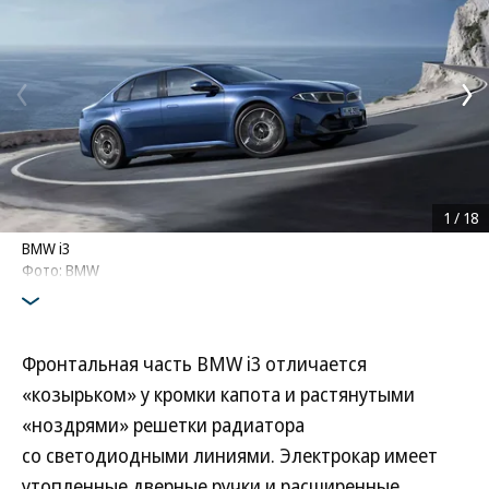
1
/
18
BMW i3
Фото: BMW
Фронтальная часть BMW i3 отличается
«козырьком» у кромки капота и растянутыми
«ноздрями» решетки радиатора
со светодиодными линиями. Электрокар имеет
утопленные дверные ручки и расширенные