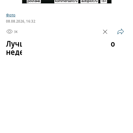
Фото
08.08.2026, 16:32
3K
1 мин.
Лучшие автомобильные фото
недели
Лучшие фотографии 3 — 8 августа 2026 года
Гиперкар Bugatti Destrier, в облике которого есть
множество отсылок к легендарному Type 57, пикап
Ram 1500 Rumble Bee с заводским тюнингом,
спецверсия Lamborghini Revuelto в честь 60-летия
модели Miura. Эти и другие новинки и события
недели — в фотогалерее «Автопилота».