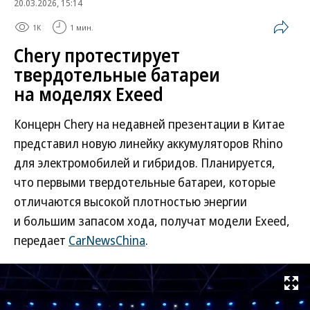
20.03.2026, 15:14
1K
1 мин.
Chery протестирует
твердотельные батареи
на моделях Exeed
Концерн Chery на недавней презентации в Китае
представил новую линейку аккумуляторов Rhino
для электромобилей и гибридов. Планируется,
что первыми твердотельные батареи, которые
отличаются высокой плотностью энергии
и большим запасом хода, получат модели Exeed,
передает
CarNewsChina
.
Развернуть на