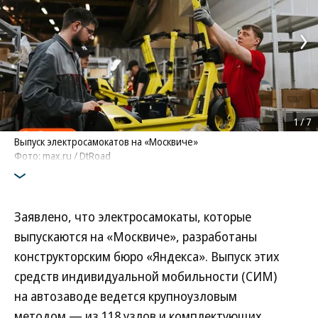
1
/
7
Выпуск электросамокатов на «Москвиче»
Фото: max.ru / DtRoad
Заявлено, что электросамокаты, которые
выпускаются на «Москвиче», разработаны
конструкторским бюро «Яндекса». Выпуск этих
средств индивидуальной мобильности (СИМ)
на автозаводе ведется крупноузловым
методом — из 118 узлов и комплектующих.