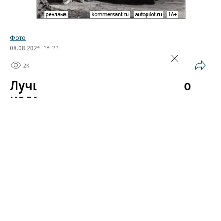
Фото
08.08.2026, 16:32
2K
1 мин.
Лучшие автомобильные фото
недели
Лучшие фотографии 3 — 8 августа 2026 года
Гиперкар Bugatti Destrier, в облике которого есть
множество отсылок к легендарному Type 57, пикап
Ram 1500 Rumble Bee с заводским тюнингом,
спецверсия Lamborghini Revuelto в честь 60-летия
модели Miura. Эти и другие новинки и события
недели — в фотогалерее «Автопилота».