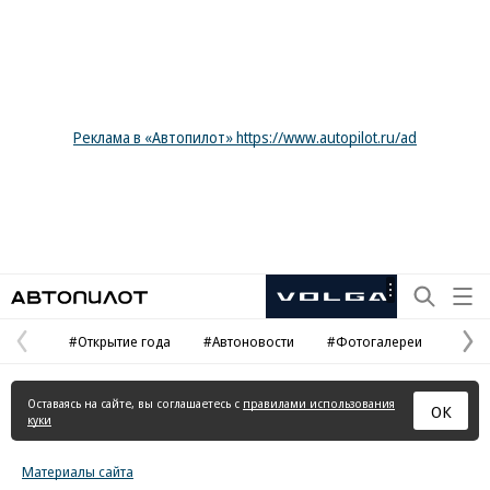
Реклама в «Автопилот» https://www.autopilot.ru/ad
Автопилот
Рекламная
маркировка
#Открытие года
#Автоновости
#Фотогалереи
Предыдущая
С
страница
с
Оставаясь на сайте, вы соглашаетесь с
правилами использования
ОК
куки
Материалы сайта