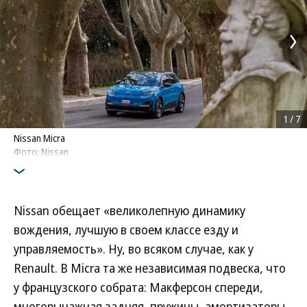
1
/
7
Nissan Micra
Фото: Nissan
Nissan обещает «великолепную динамику
вождения, лучшую в своем классе езду и
управляемость». Ну, во всяком случае, как у
Renault. В Micra та же независимая подвеска, что
у французского собрата: Макферсон спереди,
многорычажная задняя, пружины, амортизаторы.