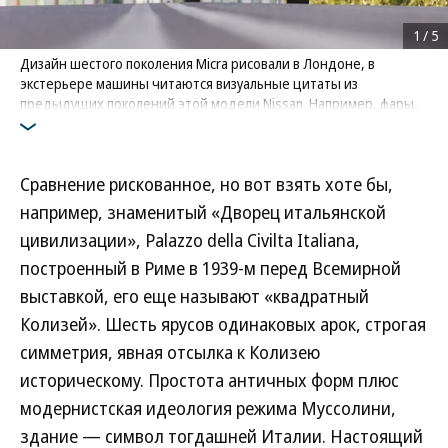
1
/
5
Дизайн шестого поколения Micra рисовали в Лондоне, в
экстерьере машины читаются визуальные цитаты из
предыдущих поколений этой модели Nissan. Например, фары,
словно глаза навыкате, культовые для Micra третьего поколения
с индексом K12
Фото: Nissan
Сравнение рискованное, но вот взять хоте бы,
например, знаменитый «Дворец итальянской
цивилизации», Palazzo della Civilta Italiana,
построенный в Риме в 1939-м перед Всемирной
выставкой, его еще называют «квадратный
Колизей». Шесть ярусов одинаковых арок, строгая
симметрия, явная отсылка к Колизею
историческому. Простота античных форм плюс
модернистская идеология режима Муссолини,
здание — символ тогдашней Италии. Настоящий