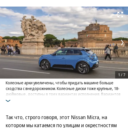
Развернуть на
1
/
7
Колесные арки увеличены, чтобы придать машине больше
сходства с внедорожником. Колесные диски тоже крупные, 18-
дюймовые, доступны в трех вариантах исполнения. Вариантов
окраски кузова — четырнадцать, не считая двухцветных
Фото: Nissan
Так что, строго говоря, этот Nissan Micra, на
котором мы катаемся по улицам и окрестностям