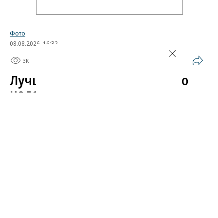
Фото
08.08.2026, 16:32
3K
1 мин.
Лучшие автомобильные фото
недели
Лучшие фотографии 3 — 8 августа 2026 года
Гиперкар Bugatti Destrier, в облике которого есть
множество отсылок к легендарному Type 57, пикап
Ram 1500 Rumble Bee с заводским тюнингом,
спецверсия Lamborghini Revuelto в честь 60-летия
модели Miura. Эти и другие новинки и события
недели — в фотогалерее «Автопилота».