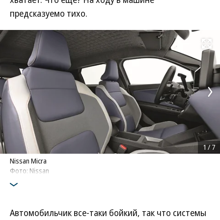
предсказуемо тихо.
Развернуть на
1
/
7
Nissan Micra
Фото: Nissan
Автомобильчик все-таки бойкий, так что системы