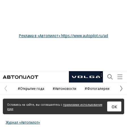
Реклама в «Автопилот» https://www.autopilot.ru/ad
Автопилот
Рекламная
маркировка
#Открытие года
#Автоновости
#Фотогалереи
Предыдущая
С
страница
с
Оставаясь на сайте, вы соглашаетесь с
правилами использования
ОК
куки
Журнал «Автопилот»