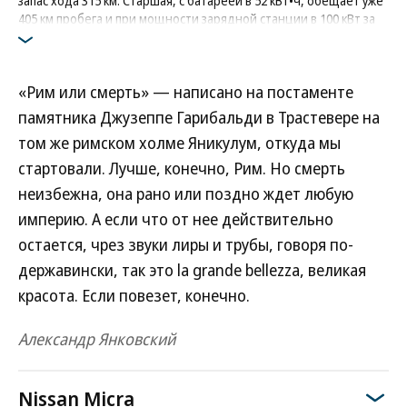
запас хода 315 км. Старшая, с батареей в 52 кВт•ч, обещает уже
405 км пробега и при мощности зарядной станции в 100 кВт за
полчаса увеличивает заряд батареи с 15 до 80 процентов
Фото: Nissan
«Рим или смерть» — написано на постаменте
памятника Джузеппе Гарибальди в Трастевере на
том же римском холме Яникулум, откуда мы
стартовали. Лучше, конечно, Рим. Но смерть
неизбежна, она рано или поздно ждет любую
империю. А если что от нее действительно
остается, чрез звуки лиры и трубы, говоря по-
державински, так это la grande bellezza, великая
красота. Если повезет, конечно.
Александр Янковский
Nissan Micra