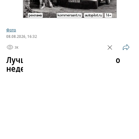
Фото
08.08.2026, 16:32
3K
1 мин.
Лучшие автомобильные фото
недели
Лучшие фотографии 3 — 8 августа 2026 года
Гиперкар Bugatti Destrier, в облике которого есть
множество отсылок к легендарному Type 57, пикап
Ram 1500 Rumble Bee с заводским тюнингом,
спецверсия Lamborghini Revuelto в честь 60-летия
модели Miura. Эти и другие новинки и события
недели — в фотогалерее «Автопилота».