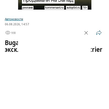
Автоновости
06.08.2026, 14:57
930
1 мин.
Bugatti представила
эксклюзивный гиперкар Destrier
Компания Bugatti представила новый уникальный
гиперкар Destrier, созданный в единственном
экземпляре в рамках программы индивидуальных
заказов Solitaire. Публичный дебют модели
состоится в августе на калифорнийском
фестивале Monterey Car Week. Автомобиль
получил название в честь боевого рыцарского
коня.