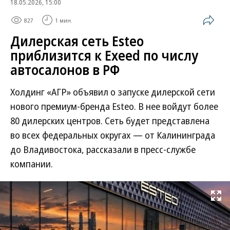
18.05.2026, 15:00
827
1 мин.
Дилерская сеть Esteo
приблизится к Exeed по числу
автосалонов в РФ
Холдинг «АГР» объявил о запуске дилерской сети
нового премиум-бренда Esteo. В нее войдут более
80 дилерских центров. Сеть будет представлена
во всех федеральных округах — от Калининграда
до Владивостока, рассказали в пресс-службе
компании.
Развернуть на