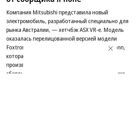
Компания Mitsubishi представила новый
электромобиль, разработанный специально для
рынка Австралии, — хетчбэк ASX VR-e. Модель
оказалась перелицованной версией модели
Foxtron Bria от тайваньской компании Foxconn,
которая является крупнейшим контрактным
производителем электроники и главным
сборочным партнером Apple. Продажи новинки
начнутся в IV квартале 2026 года.
Развернуть на