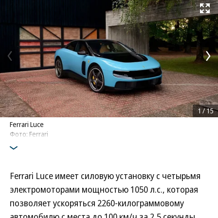
Развернуть на
1
/
15
Ferrari Luce
Фото: Ferrari
Ferrari Luce имеет силовую установку с четырьмя
электромоторами мощностью 1050 л.с., которая
позволяет ускоряться 2260-килограммовому
автомобилю с места до 100 км/ч за 2,5 секунды,