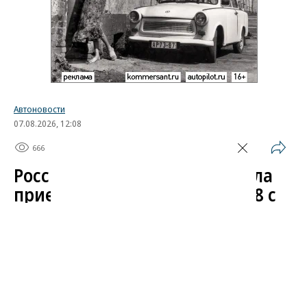
Автоновости
07.08.2026, 12:08
666
1 мин.
Российская марка UMO начала
прием заказов на кроссовер 8 с
сервисами «Яндекса»
Отечественная марка UMO объявила цены нового
полноразмерного кроссовера UMO 8, поделилась
подробностями об оснащении модели и открыла
предзаказы для частных покупателей. Гибрид