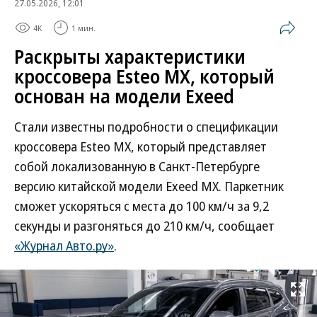
27.05.2026, 12:01
4K
1 мин.
Раскрыты характеристики
кроссовера Esteo MX, который
основан на модели Exeed
Стали известны подробности о спецификации
кроссовера Esteo MX, который представляет
собой локализованную в Санкт-Петербурге
версию китайской модели Exeed MX. Паркетник
сможет ускоряться с места до 100 км/ч за 9,2
секунды и разгоняться до 210 км/ч, сообщает
«Журнал Авто.ру»
.
Развернуть на