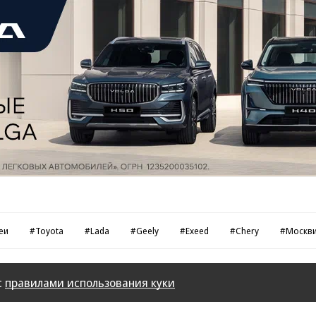
еи
#Toyota
#Lada
#Geely
#Exeed
#Chery
#Москв
с
правилами использования куки