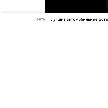
Лента
Лучшие автомобильные фото
Фото
08.08.2026, 16:32
Лучшие автомобил
395
Лучшие фотографии 3 — 8 августа
1 мин.
Гиперкар Bugatti Destrier, в облике
легендарному Type 57, пикап Ram 1
спецверсия Lamborghini Revuelto в ч
новинки и события недели — в фот