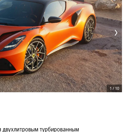
1
/
10
ся двухлитровым турбированным