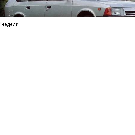
 недели
ьные фото недели
 2026 года
 которого есть множество отсылок к
500 Rumble Bee с заводским тюнингом,
есть 60-летия модели Miura. Эти и другие
огалерее «Автопилота».