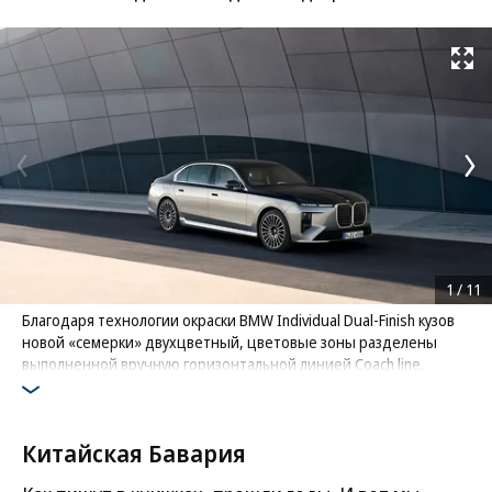
Развернуть на
1
/
11
Благодаря технологии окраски BMW Individual Dual-‍Finish кузов
новой «семерки» двухцветный, цветовые зоны разделены
выполненной вручную горизонтальной линией Coach line.
Окраска происходит в 12 этапов и занимает 75 часов
Фото: BMW
Китайская Бавария