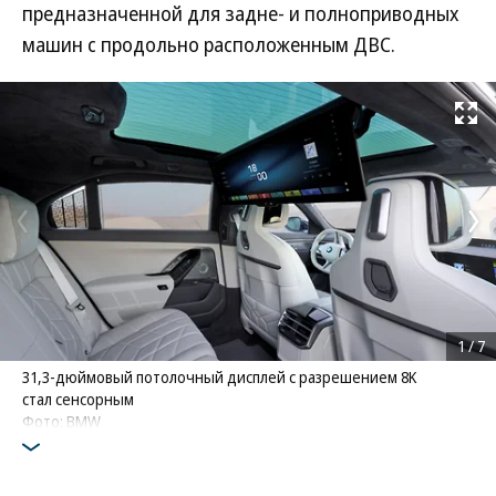
предназначенной для задне- и полноприводных
машин с продольно расположенным ДВС.
Развернуть на
1
/
7
31,3-дюймовый потолочный дисплей с разрешением 8K
стал сенсорным
Фото: BMW