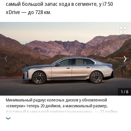
самый большой запас хода в сегменте, у i7 50
xDrive — до 728 км.
Развернуть на
1
/
8
Минимальный радиус колесных дисков у обновленной
«семерки» теперь 20 дюймов, а максимальный размер,
доступный в заводской комплектации машины, — 22 дюйма.
С пакетами M Sport и M Sport Pro экстерьер выглядит
еще спортивнее
Фото: BMW