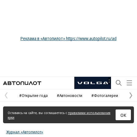
Реклама в «Автопилот» https://www.autopilot.ru/ad
Автопилот
Рекламная
маркировка
#Открытие года
#Автоновости
#Фотогалереи
Предыдущая
С
страница
с
Оставаясь на сайте, вы соглашаетесь с
правилами использования
ОК
куки
Журнал «Автопилот»