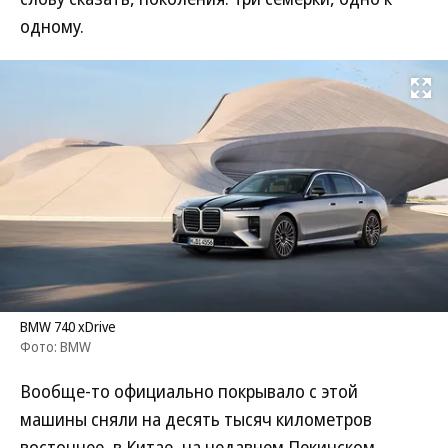
одному.
Развернуть на
BMW 740 xDrive
Фото: BMW
Вообще-то официально покрывало с этой
машины сняли на десять тысяч километров
восточнее, в Китае, на недавнем Пекинском