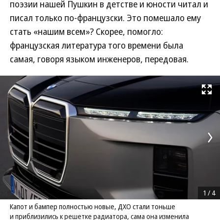
поэзии нашей Пушкин в детстве и юности читал и
писал только по-французски. Это помешало ему
стать «нашим всем»? Скорее, помогло:
французская литература того времени была
самая, говоря языком инженеров, передовая.
Развернуть на
1
/
4
Капот и бампер полностью новые, ДХО стали тоньше
и приблизились к решетке радиатора, сама она изменила