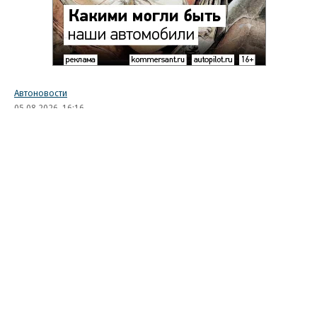
Автоновости
05.08.2026, 16:16
2K
1 мин.
BMW начала показывать
рекламу в автомобилях вопреки
обещаниям
Компания BMW начала показывать рекламный
контент на центральных дисплеях своих
автомобилей в рамках продвижения фильма
«Человек-паук: Новый день» от Sony и Marvel.
Интерфейс, предназначенный для управления