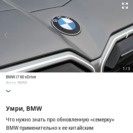
Развернуть на
1
/
3
BMW i7 60 xDrive
Фото: BMW
Умри, BMW
Что нужно знать про обновленную «семерку»
BMW применительно к ее китайским