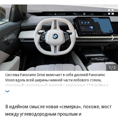
Развернуть на
1
/
2
Система Panoramic Drive включает в себя дисплей Panoramic
Vision вдоль всей ширины нижней части лобового стекла,
сенсорный центральный дисплей с диагональю 17,9 дюйма и
14,6-дюймовый экран для переднего пассажира
Фото: BMW
В идейном смысле новая «семерка», похоже, мост
между углеводородным прошлым и