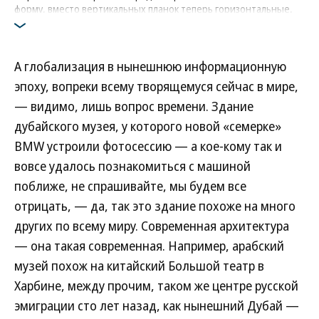
форму, вместо вертикальных планок теперь горизонтальные,
кромка подсвечивается. Основная оптика —
в воздухозаборниках внизу бампера
Фото: BMW
А глобализация в нынешнюю информационную
эпоху, вопреки всему творящемуся сейчас в мире,
— видимо, лишь вопрос времени. Здание
дубайского музея, у которого новой «семерке»
BMW устроили фотосессию — а кое-кому так и
вовсе удалось познакомиться с машиной
поближе, не спрашивайте, мы будем все
отрицать, — да, так это здание похоже на много
других по всему миру. Современная архитектура
— она такая современная. Например, арабский
музей похож на китайский Большой театр в
Харбине, между прочим, таком же центре русской
эмиграции сто лет назад, как нынешний Дубай —