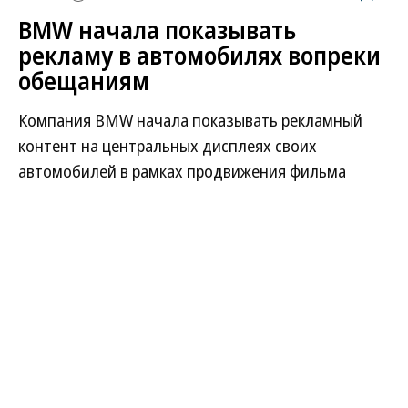
BMW начала показывать
рекламу в автомобилях вопреки
обещаниям
Компания BMW начала показывать рекламный
контент на центральных дисплеях своих
автомобилей в рамках продвижения фильма
«Человек-паук: Новый день» от Sony и Marvel.
Интерфейс, предназначенный для управления
функциями машины, по сути превратился
в площадку для маркетинговых интеграций,
на что автовладельцы пожаловались в соцсетях.
Развернуть на