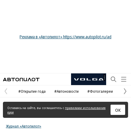
Реклама в «Автопилот» https://www.autopilot.ru/ad
Автопилот
Рекламная
маркировка
#Открытие года
#Автоновости
#Фотогалереи
Предыдущая
С
страница
с
Оставаясь на сайте, вы соглашаетесь с
правилами использования
ОК
куки
Журнал «Автопилот»