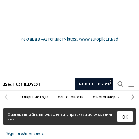
Реклама в «Автопилот» https://www.autopilot.ru/ad
Автопилот
Рекламная
маркировка
#Открытие года
#Автоновости
#Фотогалереи
Предыдущая
С
страница
с
Оставаясь на сайте, вы соглашаетесь с
правилами использования
ОК
куки
Журнал «Автопилот»