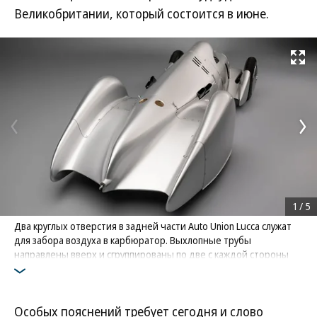
Великобритании, который состоится в июне.
Развернуть на
1
/
5
Два круглых отверстия в задней части Auto Union Lucca служат
для забора воздуха в карбюратор. Выхлопные трубы
направлены вверх и сгруппированы по две с каждой стороны
Фото: Audi
Особых пояснений требует сегодня и слово