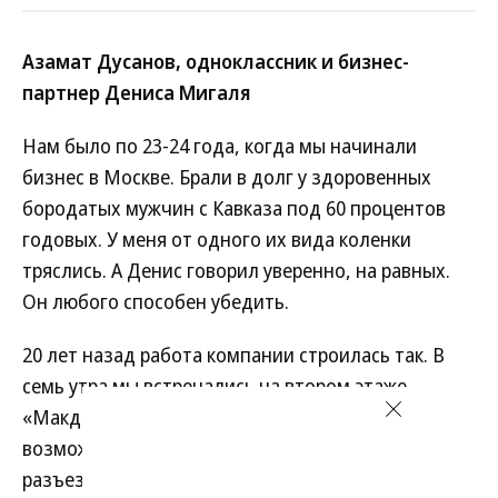
Азамат Дусанов, одноклассник и бизнес-
партнер Дениса Мигаля
Нам было по 23-24 года, когда мы начинали
бизнес в Москве. Брали в долг у здоровенных
бородатых мужчин с Кавказа под 60 процентов
годовых. У меня от одного их вида коленки
тряслись. А Денис говорил уверенно, на равных.
Он любого способен убедить.
20 лет назад работа компании строилась так. В
семь утра мы встречались на втором этаже
«Макдональдса» на Третьяковке, намечали
возможные варианты покупки машин и
разъезжались. Заканчивали к одиннадцати