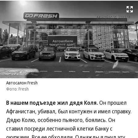
Развернуть на
Автосалон Fresh
Фото: Fresh
В нашем подъезде жил дядя Коля.
Он прошел
Афганистан, убивал, был контужен и имел справку.
Дядю Колю, особенно пьяного, боялись. Он
ставил посреди лестничной клетки банку с
окурками. Все ее обходили. Однажды я пнул эту