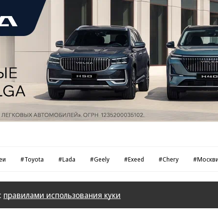
еи
#Toyota
#Lada
#Geely
#Exeed
#Chery
#Москв
с
правилами использования куки