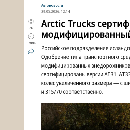
Автоновости
29.05.2026, 12:14
Arctic Trucks серт
2K
модифицированный 
1 мин.
Российское подразделение исланд
Одобрение типа транспортного сред
модифицированных внедорожников T
сертифицированы версии AT31, AT33
колес увеличенного размера — с ш
и 315/70 соответственно.