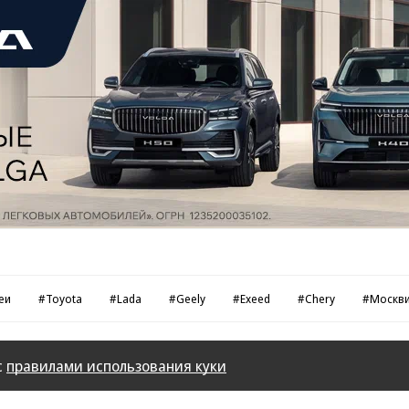
еи
#Toyota
#Lada
#Geely
#Exeed
#Chery
#Москв
с
правилами использования куки