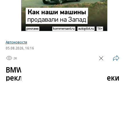
Автоновости
05.08.2026, 16:16
2K
1 мин.
BMW начала показывать
рекламу в автомобилях вопреки
обещаниям
Компания BMW начала показывать рекламный
контент на центральных дисплеях своих
автомобилей в рамках продвижения фильма
«Человек-паук: Новый день» от Sony и Marvel.