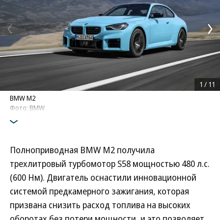
1
/
11
BMW M2
Фото: BMW
Полноприводная BMW М2 получила
трехлитровый турбомотор S58 мощностью 480 л.с.
(600 Нм). Двигатель оснастили инновационной
системой предкамерного зажигания, которая
призвана снизить расход топлива на высоких
оборотах без потери мощности, и это позволяет