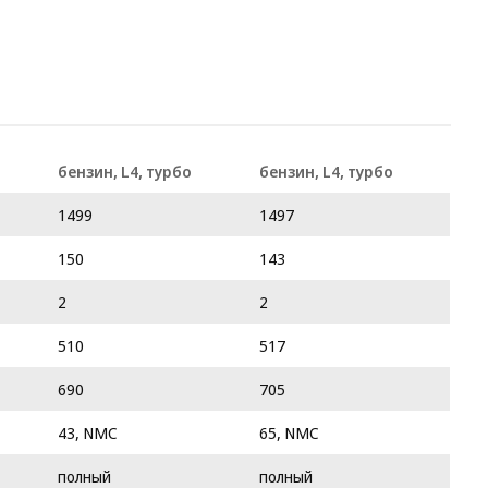
бензин, L4, турбо
бензин, L4, турбо
1499
1497
150
143
2
2
510
517
690
705
43, NMC
65, NMC
полный
полный