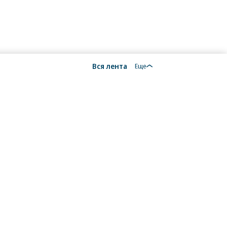
/
купить фото
/
/
купить фото
купить фото
Вся лента
Еще