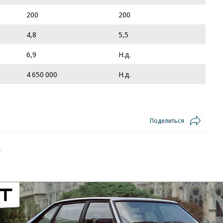
200
200
4,8
5,5
6,9
Н.д.
4 650 000
Н.д.
Поделиться
4