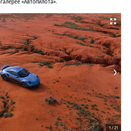
огалерее «Автопилота».
Развернуть на весь экран
1
/
21