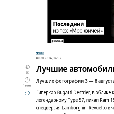
Фото
08.08.2026, 16:32
Лучшие автомобил
2K
Лучшие фотографии 3 — 8 августа
1 мин.
Гиперкар Bugatti Destrier, в облике
легендарному Type 57, пикап Ram 1
спецверсия Lamborghini Revuelto в ч