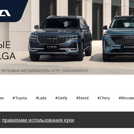
еи
#Toyota
#Lada
#Geely
#Exeed
#Chery
#Москв
с
правилами использования куки