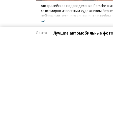
Австралийское подразделение Porsche выпу
со всемирно известным художником Верне
пейзажами Зеленого континента и небом
Фото: Porsche
Лента
Лучшие автомобильные фото