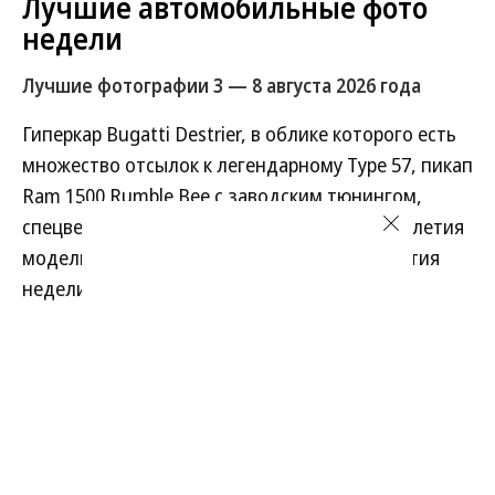
Лучшие автомобильные фото
недели
Лучшие фотографии 3 — 8 августа 2026 года
Гиперкар Bugatti Destrier, в облике которого есть
множество отсылок к легендарному Type 57, пикап
Ram 1500 Rumble Bee с заводским тюнингом,
спецверсия Lamborghini Revuelto в честь 60-летия
модели Miura. Эти и другие новинки и события
недели — в фотогалерее «Автопилота».
Развернуть на