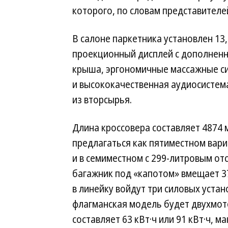
которого, по словам представителе
В салоне паркетника установлен 13
проекционный дисплей с дополнен
крыша, эргономичные массажные си
и высококачественная аудиосистем
из вторсырья.
Длина кроссовера составляет 4874 
предлагаться как пятиместном вари
и в семиместном с 299-литровым отс
багажник под «капотом» вмещает 37
в линейку войдут три силовых установк
флагманская модель будет двухмот
составляет 63 кВт·ч или 91 кВт·ч, 