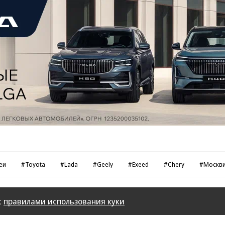
еи
#Toyota
#Lada
#Geely
#Exeed
#Chery
#Москв
с
правилами использования куки