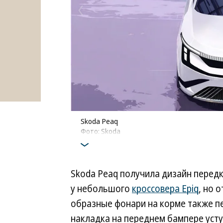
Skoda Peaq
Фото: Skoda
Skoda Peaq получила дизайн передк
у небольшого
кроссовера Epiq
, но 
образные фонари на корме также п
накладка на переднем бампере усту