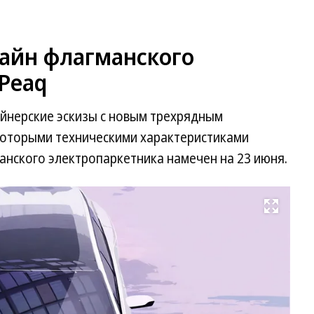
зайн флагманского
Peaq
йнерские эскизы с новым трехрядным
которыми техническими характеристиками
нского электропаркетника намечен на 23 июня.
Развернуть на весь экран