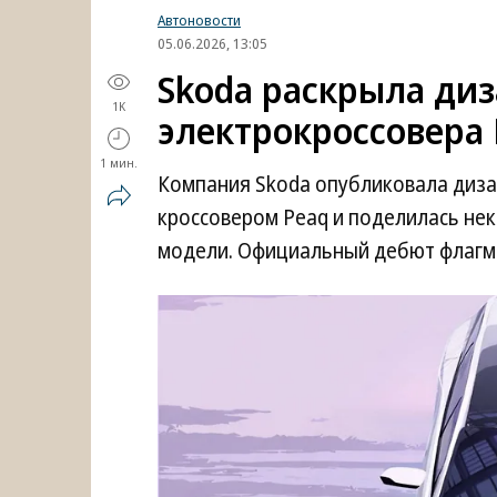
Автоновости
05.06.2026, 13:05
Skoda раскрыла ди
1K
электрокроссовера 
1 мин.
Компания Skoda опубликовала диза
кроссовером Peaq и поделилась не
модели. Официальный дебют флагма