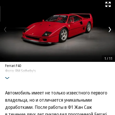
Развернуть на
1
/
11
Ferrari F40
Фото: RM Sotheby’s
Автомобиль имеет не только известного первого
владельца, но и отличается уникальными
доработками. После работы в Ф1 Жан Саж
в течение двух лет руководил программой Ferrari