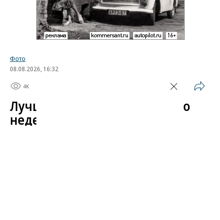
Фото
08.08.2026, 16:32
4K
1 мин.
Лучшие автомобильные фото
недели
Лучшие фотографии 3 — 8 августа 2026 года
Гиперкар Bugatti Destrier, в облике которого есть
множество отсылок к легендарному Type 57, пикап
Ram 1500 Rumble Bee с заводским тюнингом,
спецверсия Lamborghini Revuelto в честь 60-летия
модели Miura. Эти и другие новинки и события