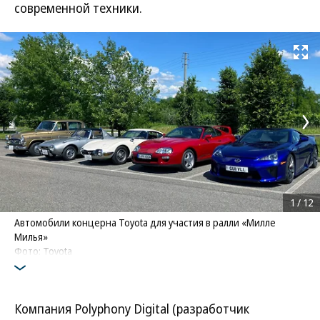
современной техники.
Развернуть на
1
/
12
Автомобили концерна Toyota для участия в ралли «Милле
Милья»
Фото: Toyota
Компания Polyphony Digital (разработчик