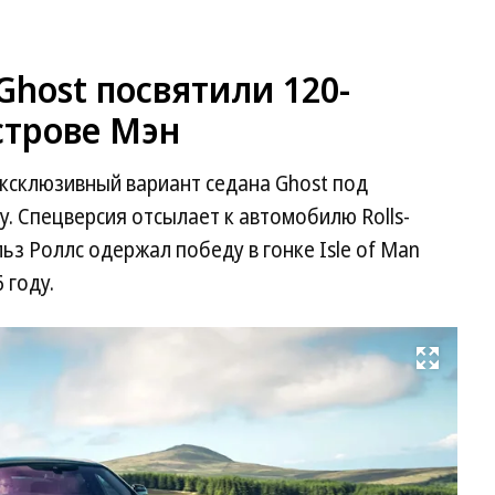
Ghost посвятили 120-
строве Мэн
эксклюзивный вариант седана Ghost под
hy. Спецверсия отсылает к автомобилю Rolls-
льз Роллс одержал победу в гонке Isle of Man
 году.
Развернуть на весь экран