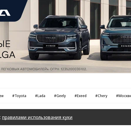
еи
#Toyota
#Lada
#Geely
#Exeed
#Chery
#Москв
с
правилами использования куки