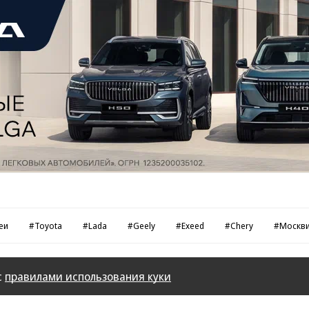
еи
#Toyota
#Lada
#Geely
#Exeed
#Chery
#Москв
с
правилами использования куки